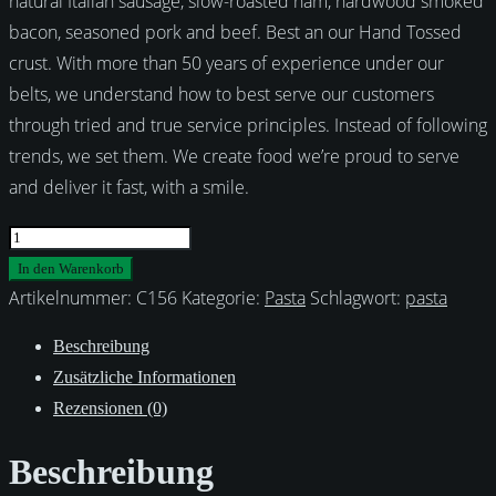
natural Italian sausage, slow-roasted ham, hardwood smoked
bacon, seasoned pork and beef. Best an our Hand Tossed
crust. With more than 50 years of experience under our
belts, we understand how to best serve our customers
through tried and true service principles. Instead of following
trends, we set them. We create food we’re proud to serve
and deliver it fast, with a smile.
Farfalle
Menge
In den Warenkorb
Artikelnummer:
C156
Kategorie:
Pasta
Schlagwort:
pasta
Beschreibung
Zusätzliche Informationen
Rezensionen (0)
Beschreibung