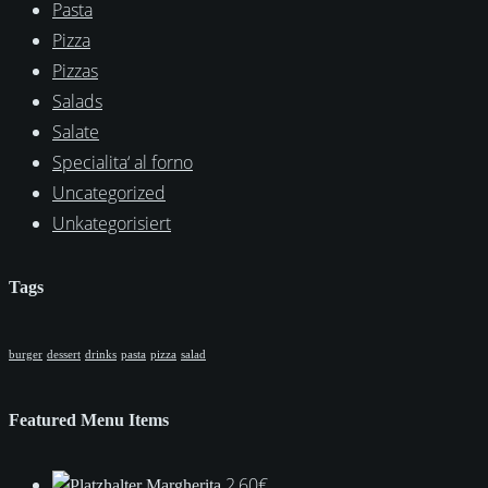
Pasta
Pizza
Pizzas
Salads
Salate
Specialita‘ al forno
Uncategorized
Unkategorisiert
Tags
burger
dessert
drinks
pasta
pizza
salad
Featured Menu Items
2,60
€
Margherita