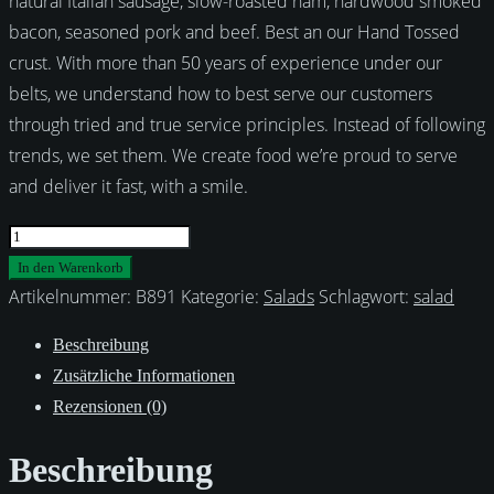
natural Italian sausage, slow-roasted ham, hardwood smoked
bacon, seasoned pork and beef. Best an our Hand Tossed
crust. With more than 50 years of experience under our
belts, we understand how to best serve our customers
through tried and true service principles. Instead of following
trends, we set them. We create food we’re proud to serve
and deliver it fast, with a smile.
Panzanella
Menge
In den Warenkorb
Artikelnummer:
B891
Kategorie:
Salads
Schlagwort:
salad
Beschreibung
Zusätzliche Informationen
Rezensionen (0)
Beschreibung