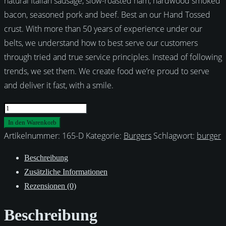
natural Italian sausage, slow-roasted ham, hardwood smoked
bacon, seasoned pork and beef. Best an our Hand Tossed
crust. With more than 50 years of experience under our
belts, we understand how to best serve our customers
through tried and true service principles. Instead of following
trends, we set them. We create food we’re proud to serve
and deliver it fast, with a smile.
Vincent
Menge
In den Warenkorb
Artikelnummer:
165-D
Kategorie:
Burgers
Schlagwort:
burger
Beschreibung
Zusätzliche Informationen
Rezensionen (0)
Beschreibung